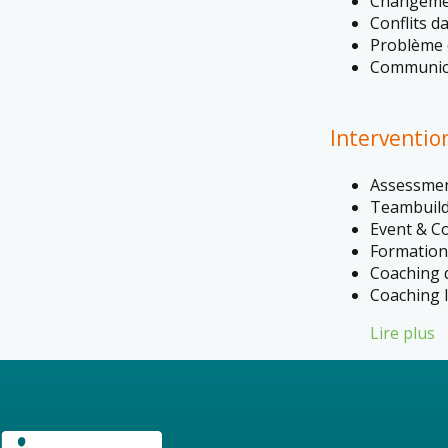
Changemen
Conflits d
Problème
Communicat
Interventio
Assessme
Teambuild
Event & C
Formation
Coaching 
Coaching I
Lire plus